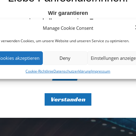
Şimdi üye O
Wir
garantieren
innerhalb von wenigen Tagen,
Manage Cookie Consent
freie Termine
für Fahrstunden und Fahrprüfungen.
 verwenden Cookies, um unsere Website und unseren Service zu optimieren.
Eure Fahrschule
ookies akzeptieren
Deny
Einstellungen anzeig
Cookie-Richtlinie
Datenschutzerklärung
Impressum
Verstanden