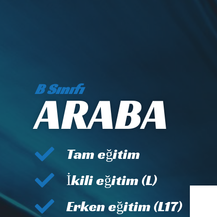
B Sınıfı
ARABA
Tam eğitim
İkili eğitim (L)
Erken eğitim (L17)