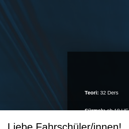
Teori:
32 Ders
Sürmek:
ab 18 UE 
Liebe Fahrschüler/innen!