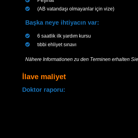
Peşinat
(AB vatandaşı olmayanlar için vize)
Başka neye ihtiyacın var:
6 saatlik ilk yardım kursu
tıbbi ehliyet sınavı
Nähere Informationen zu den Terminen erhalten Sie
İlave maliyet
Doktor raporu:
İlk yardım kursu:
Öğrenme materyalleri