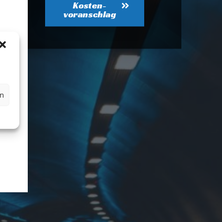
l
Kosten-
voranschlag
en