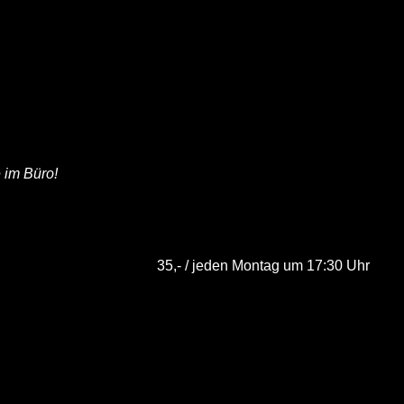
 im Büro!
35,- / jeden Montag um 17:30 Uhr
Sürücü kursunda aylık olarak sunulmakta
50,- / USB-Stick oder Online-Zugang