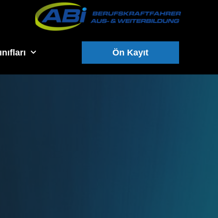
nıfları
Ön Kayıt